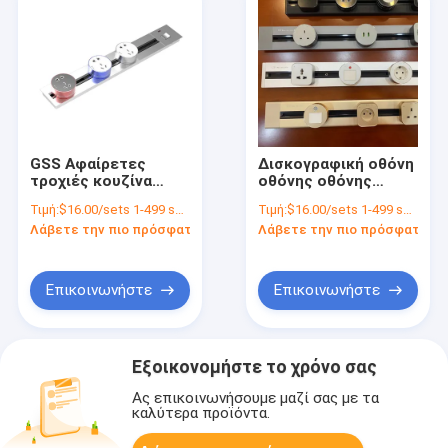
GSS Αφαίρετες
Δισκογραφική οθόνη
τροχιές κουζίνα
οθόνης οθόνης
Ηλεκτρικές
ηλεκτρικής
Τιμή:
$16.00/sets 1-499 sets
Τιμή:
$16.00/sets 1-499 sets
υποκαμπίνες
ενέργειας
Λάβετε την πιο πρόσφατη τιμή
Λάβετε την πιο πρόσφατη τι
Επικοινωνήστε
Επικοινωνήστε
Εξοικονομήστε το χρόνο σας
Ας επικοινωνήσουμε μαζί σας με τα
καλύτερα προϊόντα.