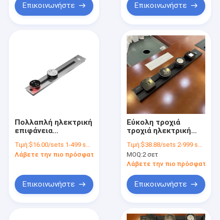
Επικοινωνήστε
Επικοινωνήστε
Πολλαπλή ηλεκτρική
Εύκολη τροχιά
επιφάνεια
τροχιά ηλεκτρική
τραπεζιού κινητή
πρίζα για τοίχο
Τιμή:
$16.00/sets 1-499 sets
Τιμή:
$38.88/sets 2-999 sets
τροχιά ρεύματος
τοποθετημένη
Λάβετε την πιο πρόσφατη τιμή
MOQ:
2 σετ
πρίζα έξυπνη πρίζα
κουζίνα και γραφείο
πρίζα
Λάβετε την πιο πρόσφατη τι
Επικοινωνήστε
Επικοινωνήστε