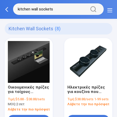
Kitchen Wall Sockets
(8)
Οικουμενικές πρίζες
Ηλεκτρικές πρίζες
για τοίχους
για κουζίνα που
γραφείου, κουζίνας,
τοποθετούνται στην
Τιμή:
$5.88 - $38.88/sets
Τιμή:
$38.88/sets 1-99 sets
τροχιά ηλεκτρικής
επιφάνεια του
MOQ:
2 σετ
Λάβετε την πιο πρόσφατη τι
ενέργειας και
τοίχου με
σύνδεσμος
πολυλειτουργική
Λάβετε την πιο πρόσφατη τιμή
επεκτάσεων
πρίζα LED