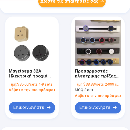
Δώστε τις απαιτήσεις σας
Μαγείρεμα 32A
Προσαρμοστές
Ηλεκτρική τροχιά
ηλεκτρικής πρίζας
ηλεκτρικής
Power Track Rail
Τιμή:
$35.00/sets 1-9 sets
Τιμή:
$38.88/sets 2-999 sets
ενέργειας Ηλεκτρική
Προσαρμοσμένοι για
Λάβετε την πιο πρόσφατη τιμή
MOQ:
2 σετ
τροχιά ηλεκτρικής
κουζίνα ή γραφείο
ενέργειας Ηλεκτρική
Λάβετε την πιο πρόσφατη τι
τροχιά ηλεκτρικής
ενέργειας Ηλεκτρική
Επικοινωνήστε
Επικοινωνήστε
τροχιά ηλεκτρικής
ενέργειας Ηλεκτρική
τροχιά ηλεκτρικής
ενέργειας Ηλεκτρική