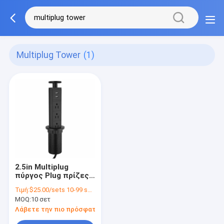
Multiplug Tower
(1)
2.5in Multiplug
πύργος Plug πρίζες
Δυναμική λωρίδα
Τιμή:
$25.00/sets 10-99 sets
Στρογγυλή τρύπα
MOQ:
10 σετ
Grommet 6ft
καλώδιο
Λάβετε την πιο πρόσφατη τιμή