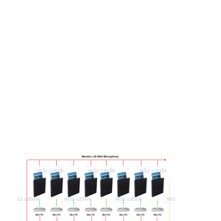
Γύρος εργοστασίων
Ποιοτικός έλεγχος
επαφή
Μιλήστε τώρα.
Διαδραστικοί πίνακες
Σύστημα διασκέψεων
Ανύψωση οθόνης LCD
Επικαιροποιήστε την οθόνη.
Εμφανισμένη πρίζα γραφείου