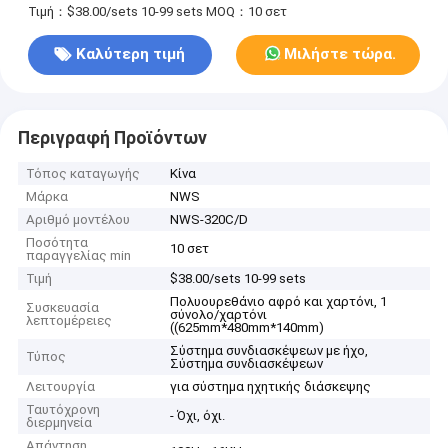
Τιμή：$38.00/sets 10-99 sets
MOQ：10 σετ
Καλύτερη τιμή
Μιλήστε τώρα.
Περιγραφή Προϊόντων
Τόπος καταγωγής
Κίνα
Μάρκα
NWS
Αριθμό μοντέλου
NWS-320C/D
Ποσότητα
10 σετ
παραγγελίας min
Τιμή
$38.00/sets 10-99 sets
Πολυουρεθάνιο αφρό και χαρτόνι, 1
Συσκευασία
σύνολο/χαρτόνι
λεπτομέρειες
((625mm*480mm*140mm)
Σύστημα συνδιασκέψεων με ήχο,
Τύπος
Σύστημα συνδιασκέψεων
Λειτουργία
για σύστημα ηχητικής διάσκεψης
Ταυτόχρονη
- Όχι, όχι.
διερμηνεία
Απάντηση