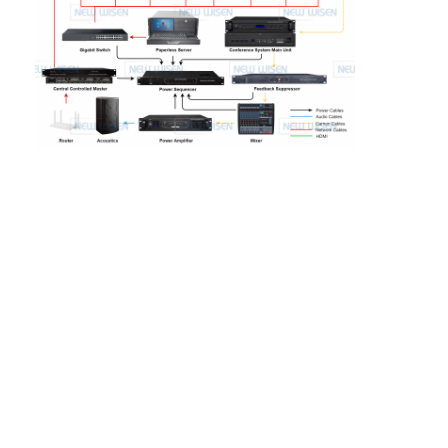
Εναρμονισμένη λωρίδα ρεύματος
Σημείο επέκτασης
Πύργος πλέκτης πρίζες
Κουτί υποδομής τραπέζι συνεδριάσεων
Υδραυλική πρίζα
Στρίβουσα πρίζα
έξοδος δύναμης γραφείων
Τρακ Σόκετ
Δυναμική λωρίδα για τοποθέτηση σε τραπέζι
Επενδυμένη έξοδος γραφείου