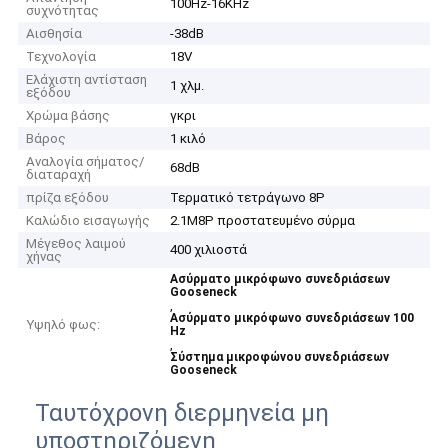
100Hz-16KHz
συχνότητας
Αισθησία
-38dB
Τεχνολογία
18V
Ελάχιστη αντίσταση
1 χλμ.
εξόδου
Χρώμα βάσης
γκρι
Βάρος
1 κιλό
Αναλογία σήματος/
68dB
διαταραχή
πρίζα εξόδου
Τερματικό τετράγωνο 8P
Καλώδιο εισαγωγής
2.1M8P προστατευμένο σύρμα
Μέγεθος λαιμού
400 χιλιοστά
χήνας
Ασύρματο μικρόφωνο συνεδριάσεων
Gooseneck
,
Ασύρματο μικρόφωνο συνεδριάσεων 100
Υψηλό φως:
Hz
,
Σύστημα μικροφώνου συνεδριάσεων
Gooseneck
Ταυτόχρονη διερμηνεία μη
υποστηριζόμενη