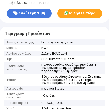
Τιμή：$370.00/sets 1-10 sets
Καλύτερη τιμή
Μιλήστε τώρα.
Περιγραφή Προϊόντων
Τόπος καταγωγής
Γκουανγκντόνγκ, Κίνα
Μάρκα
NWS
Αριθμό μοντέλου
Δελτίο ΕΚΑΧ αριθ.
Τιμή
$370.00/sets 1-10 sets
Πολυουρεθάνιο αφρό και χαρτόνια, 1
Συσκευασία
σύνολο/κατάστημα,Περίοδος
λεπτομέρειες
παράδοσης: 7-15 ημέρες
Σύστημα συνδιασκέψεων ήχου, Σύστημα
Τύπος
συνδιασκέψεων δικτύου, Σύστημα
συνδιασκέψεων βίντεο, οθόνη αναστ
Λειτουργία
ήχος και βίντεο
Ταυτόχρονη
- Όχι, όχι.
διερμηνεία
πιστοποιητικό
CE, SGS, ROHS
Υλικό
Σύνθετα αλουμινίου