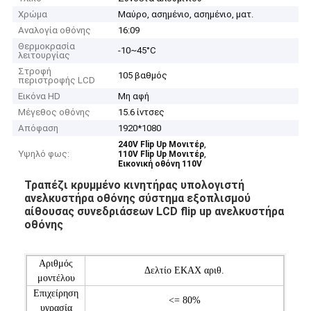
Χρώμα
Μαύρο, ασημένιο, ασημένιο, ματ.
Αναλογία οθόνης
16:09
Θερμοκρασία
-10~45°C
λειτουργίας
Στροφή
105 βαθμός
περιστροφής LCD
Εικόνα HD
Μη αφή
Μέγεθος οθόνης
15.6 ίντσες
Απόφαση
1920*1080
,
240V Flip Up Μονιτέρ
Υψηλό φως:
,
110V Flip Up Μονιτέρ
Εικονική οθόνη 110V
Τραπέζι κρυμμένο κινητήρας υπολογιστή
ανελκυστήρα οθόνης σύστημα εξοπλισμού
αίθουσας συνεδριάσεων LCD flip up ανελκυστήρα
οθόνης
Αριθμός
Δελτίο ΕΚΑΧ αριθ.
μοντέλου
Επιχείρηση
<= 80%
υγρασία