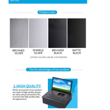
Γύρος εργοστασίων
Ποιοτικός έλεγχος
επαφή
Μιλήστε τώρα.
Διαδραστικοί πίνακες
Σύστημα διασκέψεων
Ανύψωση οθόνης LCD
Επικαιροποιήστε την οθόνη.
Εμφανισμένη πρίζα γραφείου