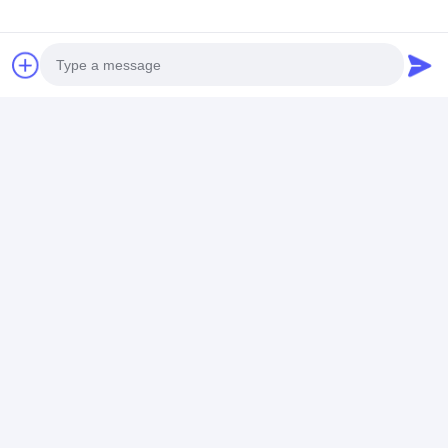
Photo
Video Call
Audio Call