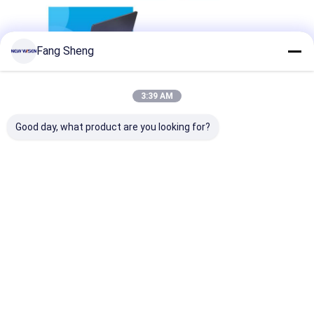
Εναρμονισμένη λωρίδα ρεύματος
Σημείο επέκτασης
Fang Sheng
Πύργος πλέκτης πρίζες
3:39 AM
Κουτί υποδομής τραπέζι συνεδριάσεων
Good day, what product are you looking for?
Υδραυλική πρίζα
Στρίβουσα πρίζα
έξοδος δύναμης γραφείων
Τρακ Σόκετ
Δυναμική λωρίδα για τοποθέτηση σε τραπέζι
Επενδυμένη έξοδος γραφείου