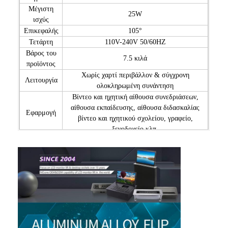
Μέγιστη
25W
ισχύς
Επικεφαλής
105°
Τετάρτη
110V-240V 50/60HZ
Βάρος του
7.5 κιλά
προϊόντος
Χωρίς χαρτί περιβάλλον & σύγχρονη
Λειτουργία
ολοκληρωμένη συνάντηση
Βίντεο και ηχητική αίθουσα συνεδριάσεων,
αίθουσα εκπαίδευσης, αίθουσα διδασκαλίας
Εφαρμογή
βίντεο και ηχητικού σχολείου, γραφείο,
ξενοδοχείο κλπ.
Κεντρικό χειριστήριο, τηλεχειριστήριο, με
Μέθοδος
κουμπί (απόσταση τηλεχειρισμού εντός 30
ελέγχου
μέτρων)
1.
Υπερτελής οθόνης
2.
Προσαρμοσμένη πλάκα
κάλυψης με σύνδεσμο USB
3.
Προσαρμογή με
ένα ποντίκι
4.
Προσαρμοσμένη πλάκα κάλυψης
με διακόπτη τροφοδοσίας υπολογιστή
Συσκευές
5.
Προσαρμοσμένη διεπαφή HDMI, VGA,
232/485 Εισόδου/Εξόδου