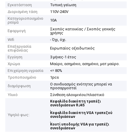
Εγκατάσταση
Τυπική γείωση
Διορισμένη τάση
110V-240V
Κατηγοριοποιημένο
10Α
ρεύμα
Σκοπός κατοικίας / Σκοπός γενικής
Εφαρμογή
χρήσης
Wifi
- Όχι, όχι.
Επεξεργασία
Ευρωπαίος οξειδωτικός
επιφάνειας
Εγγύηση
3 μήνες-1 έτος
Χρώμα
Μαύρο, ασημένιο, ασημένιο, ματ μαύρο.
Επιχείρηση υγρασία
<= 80%
Τροποποιημένο
1pcs
Ο συνδυασμός ενότητες μπορεί να
διαμόρφωση
προσαρμοστεί
Υλικό
Σύνθεση αλουμινίου/πλαστικό
Κεφαλίδα διακόπτη τραπέζι
συνεδριάσεων RJ45
,
Κεφαλίδα διακόπτη VGA τραπεζού
Υψηλό φως:
συνεδριάσεων
,
Κουτί υποδομής VGA για τραπέζι
συνεδριάσεων