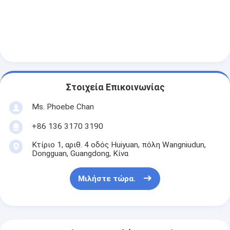
Γύρος εργοστασίων
Ποιοτικός έλεγχος
επαφή
Μιλήστε τώρα.
Στοιχεία Επικοινωνίας
Ms. Phoebe Chan
Διαδραστικοί πίνακες
+86 136 3170 3190
Κτίριο 1, αριθ. 4 οδός Huiyuan, πόλη Wangniudun,
Σύστημα διασκέψεων
Dongguan, Guangdong, Κίνα
Ανύψωση οθόνης LCD
Μιλήστε τώρα.
Επικαιροποιήστε την οθόνη.
Εμφανισμένη πρίζα γραφείου