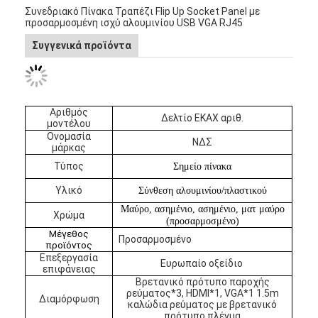
Συνεδριακό Πίνακα Τραπέζι Flip Up Socket Panel με
προσαρμοσμένη ισχύ αλουμινίου USB VGA RJ45
Συγγενικά προϊόντα
Αριθμός
Δελτίο ΕΚΑΧ αριθ.
μοντέλου
Ονομασία
ΝΔΣ
μάρκας
Τύπος
Σημείο πίνακα
Υλικό
Σύνθεση αλουμινίου/πλαστικού
Μαύρο, ασημένιο, ασημένιο, ματ μαύρο
Χρώμα
(προσαρμοσμένο)
Μέγεθος
Προσαρμοσμένο
προϊόντος
Επεξεργασία
Ευρωπαίο οξείδιο
επιφάνειας
Βρετανικό πρότυπο παροχής
ρεύματος*3, HDMI*1, VGA*1 1.5m
Διαμόρφωση
καλώδια ρεύματος με βρετανικό
πρότυπο πλέγμα