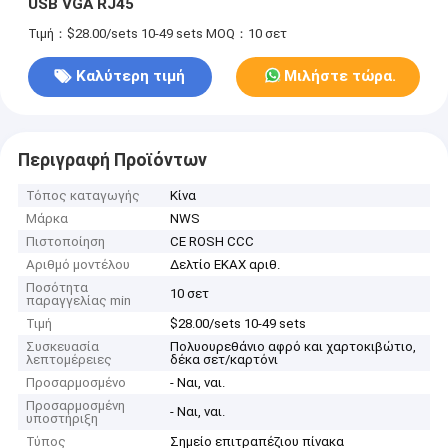
USB VGA RJ45
Τιμή：$28.00/sets 10-49 sets
MOQ：10 σετ
Καλύτερη τιμή
Μιλήστε τώρα.
Περιγραφή Προϊόντων
Τόπος καταγωγής
Κίνα
Μάρκα
NWS
Πιστοποίηση
CE ROSH CCC
Αριθμό μοντέλου
Δελτίο ΕΚΑΧ αριθ.
Ποσότητα
10 σετ
παραγγελίας min
Τιμή
$28.00/sets 10-49 sets
Συσκευασία
Πολυουρεθάνιο αφρό και χαρτοκιβώτιο,
λεπτομέρειες
δέκα σετ/καρτόνι
Προσαρμοσμένο
- Ναι, ναι.
Προσαρμοσμένη
- Ναι, ναι.
υποστήριξη
Τύπος
Σημείο επιτραπέζιου πίνακα