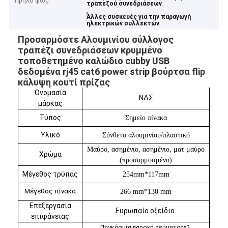
Υψηλό φως:
τραπεζού συνεδριάσεων
,
Άλλες συσκευές για την παραγωγή
ηλεκτρικών συλλεκτών
Προσαρμόστε Αλουμινίου σύλλογος
τραπέζι συνεδριάσεων κρυμμένο
τοποθετημένο καλώδιο cubby USB
δεδομένα rj45 cat6 power strip βούρτσα flip
κάλυψη κουτί πρίζας
Ονομασία
ΝΔΣ
μάρκας
Τύπος
Σημείο πίνακα
Υλικό
Σύνθετο αλουμινίου/πλαστικό
Μαύρο, ασημένιο, ασημένιο, ματ μαύρο
Χρώμα
(προσαρμοσμένο)
Μέγεθος τρύπας
254mm*117mm
Μέγεθος πίνακα
266 mm*130 mm
Επεξεργασία
Ευρωπαίο οξείδιο
επιφάνειας
Παγκόσμια παροχή ρεύματος*2,