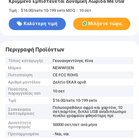
Κρυμμένο Εμπιστέυεται Δυναμική Λωρίδα Με USB
Τιμή：$16.00/sets 10-199 sets
MOQ：10 σετ
Καλύτερη τιμή
Μιλήστε τώρα.
Περιγραφή Προϊόντων
Τόπος καταγωγής
Γκουανγκντόνγκ, Κίνα
Μάρκα
NEWWISEN
Πιστοποίηση
CE FCC ROHS
Αριθμό μοντέλου
Δελτίο ΕΚΑΧ αριθ.
Ποσότητα
10 σετ
παραγγελίας min
Τιμή
$16.00/sets 10-199 sets
Πολυουρεθάνιο αφρό και χαρτόνι, 10
Συσκευασία
σετ/καρτόνι, διπλό USB αναδιπλώσιμο
λεπτομέρειες
πινέλο γραφείου φθηνότερη πρί
Δυνατότητα
50000 σετ/σετ ανά μήνα
προσφοράς
Προσαρμοσμένο
- Ναι, ναι.