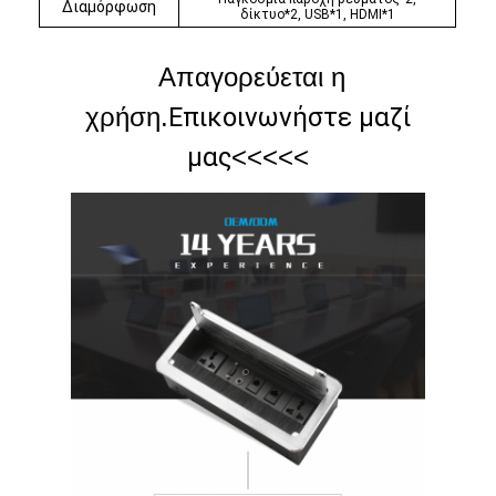
Διαμόρφωση
δίκτυο*2, USB*1, HDMI*1
Απαγορεύεται η
χρήση.
Επικοινωνήστε μαζί
μας
<<<<<
Αρχική Σελίδα
Προϊόντα
Σχετικά με εμάς