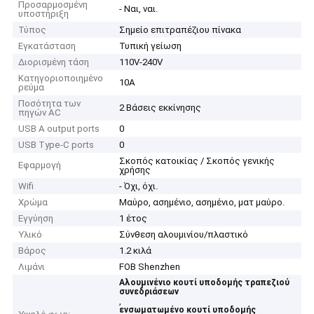
Προσαρμοσμένη
- Ναι, ναι.
υποστήριξη
Τύπος
Σημείο επιτραπέζιου πίνακα
Εγκατάσταση
Τυπική γείωση
Διορισμένη τάση
110V-240V
Κατηγοριοποιημένο
10Α
ρεύμα
Ποσότητα των
2 Βάσεις εκκίνησης
πηγών AC
USB A output ports
0
USB Type-C ports
0
Σκοπός κατοικίας / Σκοπός γενικής
Εφαρμογή
χρήσης
Wifi
- Όχι, όχι.
Χρώμα
Μαύρο, ασημένιο, ασημένιο, ματ μαύρο.
Εγγύηση
1 έτος
Υλικό
Σύνθεση αλουμινίου/πλαστικό
Βάρος
1.2 κιλά
Λιμάνι
FOB Shenzhen
Αλουμινένιο κουτί υποδομής τραπεζιού
συνεδριάσεων
,
ενσωματωμένο κουτί υποδομής