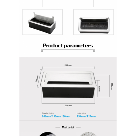
Γύρος εργοστασίων
Ποιοτικός έλεγχος
επαφή
Μιλήστε τώρα.
Διαδραστικοί πίνακες
Σύστημα διασκέψεων
Ανύψωση οθόνης LCD
Επικαιροποιήστε την οθόνη.
Εμφανισμένη πρίζα γραφείου