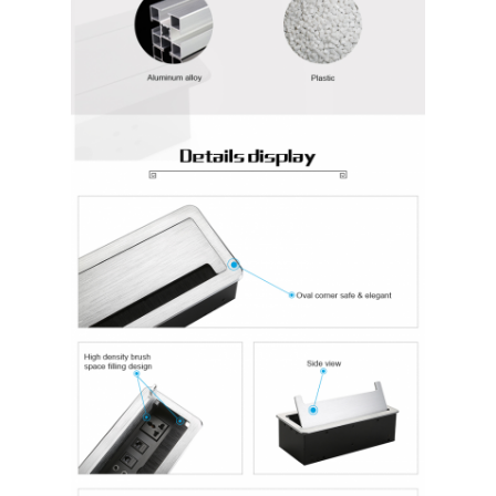
Εναρμονισμένη λωρίδα ρεύματος
Σημείο επέκτασης
Πύργος πλέκτης πρίζες
Κουτί υποδομής τραπέζι συνεδριάσεων
Υδραυλική πρίζα
Στρίβουσα πρίζα
έξοδος δύναμης γραφείων
Τρακ Σόκετ
Δυναμική λωρίδα για τοποθέτηση σε τραπέζι
Επενδυμένη έξοδος γραφείου