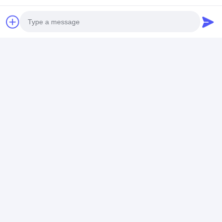
Photo
Video Call
Audio Call