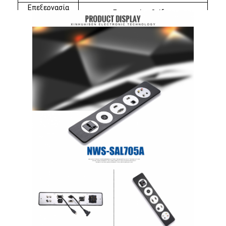
Επεξεργασία
Ευρωπαίο οξείδιο
επιφάνειας
Παγκόσμια παροχή ρεύματος*1,
διαδίκτυο *1,τηλεφώνημα *1, HDMI*1,
Διαμόρφωση
USB *1, VGA*1, 3.5
(προσαρμοσμένο)
AUDIO*1
Αρχική Σελίδα
Προϊόντα
Σχετικά με εμάς