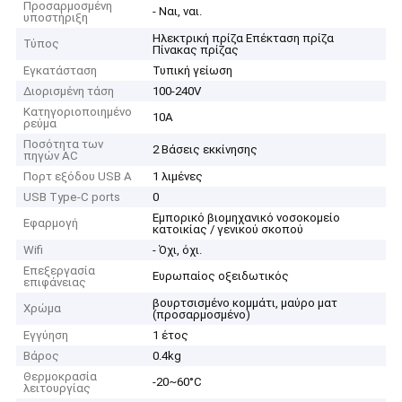
Προσαρμοσμένη
- Ναι, ναι.
υποστήριξη
Ηλεκτρική πρίζα Επέκταση πρίζα
Τύπος
Πίνακας πρίζας
Εγκατάσταση
Τυπική γείωση
Διορισμένη τάση
100-240V
Κατηγοριοποιημένο
10Α
ρεύμα
Ποσότητα των
2 Βάσεις εκκίνησης
πηγών AC
Πορτ εξόδου USB A
1 λιμένες
USB Type-C ports
0
Εμπορικό βιομηχανικό νοσοκομείο
Εφαρμογή
κατοικίας / γενικού σκοπού
Wifi
- Όχι, όχι.
Επεξεργασία
Ευρωπαίος οξειδωτικός
επιφάνειας
βουρτσισμένο κομμάτι, μαύρο ματ
Χρώμα
(προσαρμοσμένο)
Εγγύηση
1 έτος
Βάρος
0.4kg
Θερμοκρασία
-20~60°C
λειτουργίας