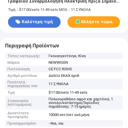
Γραφείου Συναρμολόγηση Ηλεκτρική πρίζα Σημείο
ηλεκτρικής ενέργειας Με USB
Τιμή：$17.00/sets 11-49 sets
MOQ：11 ΣΥΝΟΛΑ
Καλύτερη τιμή
Μιλήστε τώρα.
Περιγραφή Προϊόντων
Τόπος καταγωγής
Γκουανγκντόνγκ, Κίνα
Μάρκα
NEWWISEN
Πιστοποίηση
CE FCC ROHS
Αριθμό μοντέλου
Δελτίο ΕΚΑΧ αριθ.
Ποσότητα
11 ΣΥΝΟΛΑ
παραγγελίας min
Τιμή
$17.00/sets 11-49 sets
Πολυουρεθάνιο αφρό και χαρτόνια, 1
Συσκευασία
σύνολο/κατάστημα,Περίοδος
λεπτομέρειες
παράδοσης: 7-15 ημέρες
Δυνατότητα
10000 σετ/σετ ανά μήνα
προσφοράς
Προσαρμοσμένο
- Ναι, ναι.