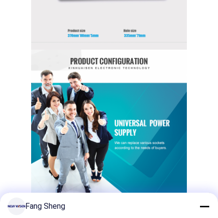
Εναρμονισμένη λωρίδα ρεύματος
Σημείο επέκτασης
Πύργος πλέκτης πρίζες
Κουτί υποδομής τραπέζι συνεδριάσεων
Υδραυλική πρίζα
Στρίβουσα πρίζα
έξοδος δύναμης γραφείων
Τρακ Σόκετ
Δυναμική λωρίδα για τοποθέτηση σε τραπέζι
Επενδυμένη έξοδος γραφείου
Fang Sheng