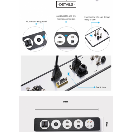
Γύρος εργοστασίων
Ποιοτικός έλεγχος
επαφή
Μιλήστε τώρα.
Διαδραστικοί πίνακες
Σύστημα διασκέψεων
Ανύψωση οθόνης LCD
Επικαιροποιήστε την οθόνη.
Εμφανισμένη πρίζα γραφείου