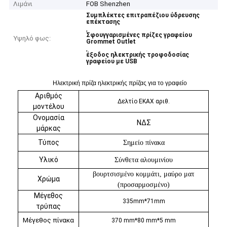
Λιμάνι
FOB Shenzhen
Συμπλέκτες επιτραπέζιου ύδρευσης
επέκτασης
,
Σφουγγαρισμένες πρίζες γραφείου
Υψηλό φως:
Grommet Outlet
,
έξοδος ηλεκτρικής τροφοδοσίας
γραφείου με USB
Ηλεκτρική πρίζα ηλεκτρικής πρίζας για το γραφείο
Αριθμός
Δελτίο ΕΚΑΧ αριθ.
μοντέλου
Ονομασία
ΝΔΣ
μάρκας
Τύπος
Σημείο πίνακα
Υλικό
Σύνθετα αλουμινίου
βουρτσισμένο κομμάτι, μαύρο ματ
Χρώμα
(προσαρμοσμένο)
Μέγεθος
335mm*71mm
τρύπας
Μέγεθος πίνακα
370 mm*80 mm*5 mm