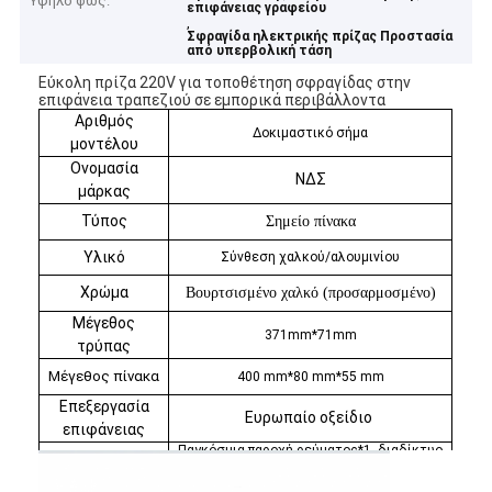
Υψηλό φως:
επιφάνειας γραφείου
,
Σφραγίδα ηλεκτρικής πρίζας Προστασία
από υπερβολική τάση
Εύκολη πρίζα 220V για τοποθέτηση σφραγίδας στην
επιφάνεια τραπεζιού σε εμπορικά περιβάλλοντα
Αριθμός
Δοκιμαστικό σήμα
μοντέλου
Ονομασία
ΝΔΣ
μάρκας
Τύπος
Σημείο πίνακα
Υλικό
Σύνθεση χαλκού/αλουμινίου
Χρώμα
Βουρτσισμένο χαλκό (προσαρμοσμένο)
Μέγεθος
371mm*71mm
τρύπας
Μέγεθος πίνακα
400 mm*80 mm*55 mm
Επεξεργασία
Ευρωπαίο οξείδιο
επιφάνειας
Παγκόσμια παροχή ρεύματος*1, διαδίκτυο
*1,τηλεφώνημα *1, HDMI*1, USB *1, VGA*1,
Διαμόρφωση
(προσαρμοσμένο)
3.5 AUDIO*1