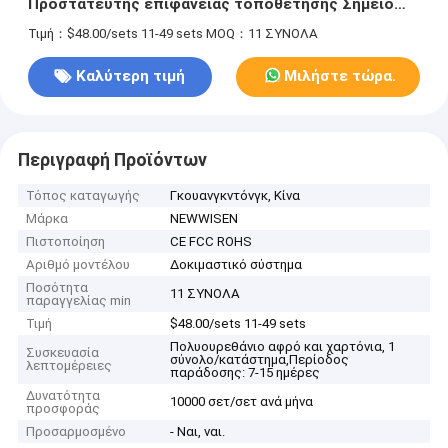
Προστατευτής επιφάνειας τοποθέτησης Σημείο
παροχής ρεύματος για την άκρη του τραπεζιού
Τιμή：$48.00/sets 11-49 sets
MOQ：11 ΣΥΝΟΛΑ
Καλύτερη τιμή
Μιλήστε τώρα.
Περιγραφή Προϊόντων
Τόπος καταγωγής
Γκουανγκντόνγκ, Κίνα
Μάρκα
NEWWISEN
Πιστοποίηση
CE FCC ROHS
Αριθμό μοντέλου
Δοκιμαστικό σύστημα
Ποσότητα
11 ΣΥΝΟΛΑ
παραγγελίας min
Τιμή
$48.00/sets 11-49 sets
Πολυουρεθάνιο αφρό και χαρτόνια, 1
Συσκευασία
σύνολο/κατάστημα,Περίοδος
λεπτομέρειες
παράδοσης: 7-15 ημέρες
Δυνατότητα
10000 σετ/σετ ανά μήνα
προσφοράς
Προσαρμοσμένο
- Ναι, ναι.