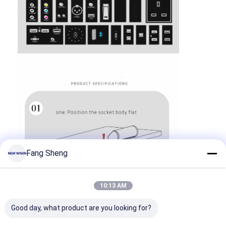
Εναρμονισμένη λωρίδα ρεύματος
Σημείο επέκτασης
Πύργος πλέκτης πρίζες
Κουτί υποδομής τραπέζι συνεδριάσεων
Υδραυλική πρίζα
Στρίβουσα πρίζα
έξοδος δύναμης γραφείων
Fang Sheng
Τρακ Σόκετ
Δυναμική λωρίδα για τοποθέτηση σε τραπέζι
10:13 AM
Επενδυμένη έξοδος γραφείου
Good day, what product are you looking for?