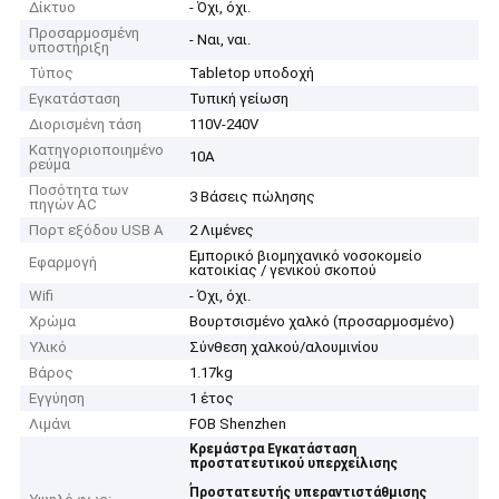
Δίκτυο
- Όχι, όχι.
Προσαρμοσμένη
- Ναι, ναι.
υποστήριξη
Τύπος
Tabletop υποδοχή
Εγκατάσταση
Τυπική γείωση
Διορισμένη τάση
110V-240V
Κατηγοριοποιημένο
10Α
ρεύμα
Ποσότητα των
3 Βάσεις πώλησης
πηγών AC
Πορτ εξόδου USB A
2 Λιμένες
Εμπορικό βιομηχανικό νοσοκομείο
Εφαρμογή
κατοικίας / γενικού σκοπού
Wifi
- Όχι, όχι.
Χρώμα
Βουρτσισμένο χαλκό (προσαρμοσμένο)
Υλικό
Σύνθεση χαλκού/αλουμινίου
Βάρος
1.17kg
Εγγύηση
1 έτος
Λιμάνι
FOB Shenzhen
Κρεμάστρα Εγκατάσταση
προστατευτικού υπερχείλισης
,
Προστατευτής υπεραντιστάθμισης