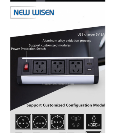
Γύρος εργοστασίων
Ποιοτικός έλεγχος
επαφή
Μιλήστε τώρα.
Διαδραστικοί πίνακες
Σύστημα διασκέψεων
Ανύψωση οθόνης LCD
Επικαιροποιήστε την οθόνη.
Εμφανισμένη πρίζα γραφείου