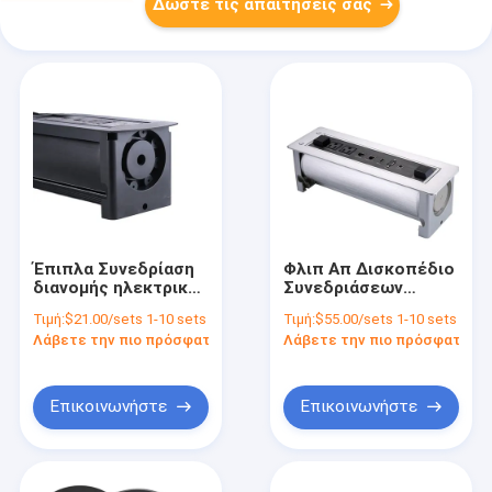
Δώστε τις απαιτήσεις σας
Έπιπλα Συνεδρίαση
Φλιπ Απ Δισκοπέδιο
διανομής ηλεκτρικής
Συνεδριάσεων
ενέργειας
Εγκατασταθείσες
Τιμή:
$21.00/sets 1-10 sets
Τιμή:
$55.00/sets 1-10 sets
Ενσωματωμένη
πρίζες Ηλεκτρικής
Λάβετε την πιο πρόσφατη τιμή
Λάβετε την πιο πρόσφατη τι
λωρίδα ηλεκτρικής
Ενέργειας
ενέργειας Γραφείο
Εγκατασταθείσα
εγκατεστημένο OEM
πρίζα Ηλεκτρικής
Ενέργειας
Επικοινωνήστε
Επικοινωνήστε
Προσαρμοσμένη