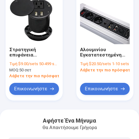
Στρατηγική
Αλουμινίου
επιφάνεια
Εγκατατεστημένη
επιφάνειας
λωρίδα έξοδος
Τιμή:
$9.00/sets 50-499 sets
Τιμή:
$20.50/sets 1-10 sets
επιφάνειας
επέκταση τραπέζι
MOQ:
50 σετ
Λάβετε την πιο πρόσφατη τι
επιφάνειας
συνεδριάσεων πρίζα
επιφάνειας
ηλεκτρικής
Λάβετε την πιο πρόσφατη τιμή
επιφάνειας
ενέργειας με
επιφάνειας
περιστροφή
Επικοινωνήστε
Επικοινωνήστε
επιφάνειας
επιφάνειας
επιφάνειας
Αρχική Σελίδα
επιφάνειας
επιφάνειας
Προϊόντα
Αφήστε Ένα Μήνυμα
Θα Απαντήσουμε Γρήγορα
Σχετικά με εμάς