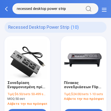
Recessed Desktop Power Strip
(10)
Συνεδρίαση
Πίνακας
Εναρμονισμένη πρίζα
συνεδριάσεων Flip
τραπεζικού
Πίνακας συνδετήρα
Τιμή:
$6.50/sets 50-499 sets
Τιμή:
$24.00/sets 1-10 sets
γραφείου Με 2 θύρες
σημεία γραφείου
MOQ:
50 σετ
Λάβετε την πιο πρόσφατη τι
USB
Επιπλοστάσιο
Σημείο παροχής
Λάβετε την πιο πρόσφατη τιμή
ρεύματος