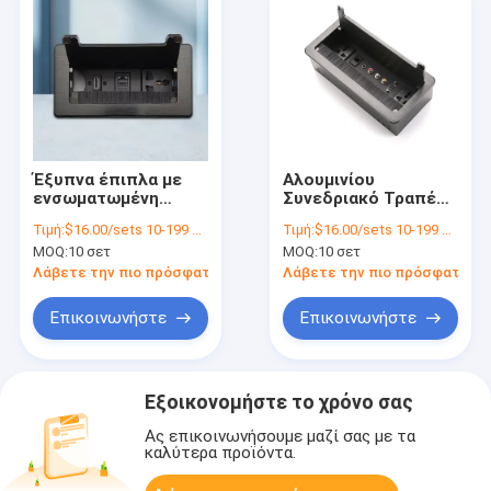
Έξυπνα έπιπλα με
Αλουμινίου
ενσωματωμένη
Συνεδριακό Τραπέζι
λωρίδα ηλεκτρικής
Σοκτ Κουτί
Τιμή:
$16.00/sets 10-199 sets
Τιμή:
$16.00/sets 10-199 sets
ενέργειας USB C
Κρυμμένο
MOQ:
10 σετ
MOQ:
10 σετ
πύλη επιτραπέζιας
Εμπιστέυεται
επιφάνειας με RJ45
Δυναμική Λωρίδα Με
Λάβετε την πιο πρόσφατη τιμή
Λάβετε την πιο πρόσφατη τι
ήχο βούρτσισμένο
USB
γκρομέτ
Επικοινωνήστε
Επικοινωνήστε
Εξοικονομήστε το χρόνο σας
Ας επικοινωνήσουμε μαζί σας με τα
καλύτερα προϊόντα.