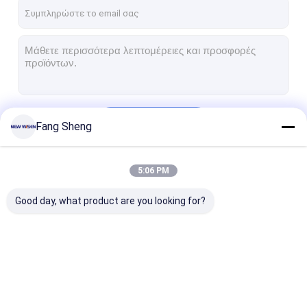
Γύρος εργοστασίων
Ποιοτικός έλεγχος
επαφή
Μιλήστε τώρα.
Να συνεχίσει
Fang Sheng
Διαδραστικοί πίνακες
5:06 PM
Οι Κατηγορίες Μας
Σύστημα διασκέψεων
Good day, what product are you looking for?
Ανύψωση οθόνης LCD
Επικαιροποιήστε την οθόνη.
Εμφανισμένη πρίζα γραφείου
Διαδραστικοί
Σύστημα
Ανύψωση οθό