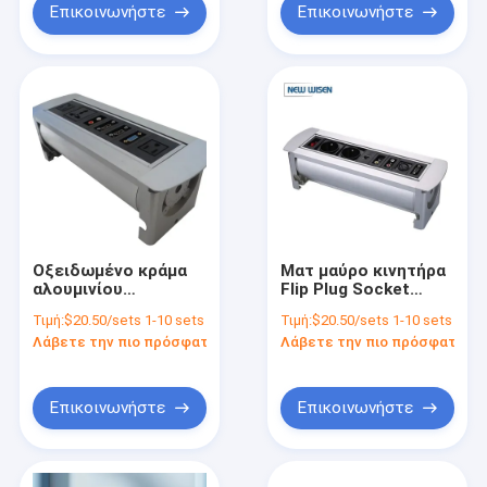
Επικοινωνήστε
Επικοινωνήστε
Οξειδωμένο κράμα
Ματ μαύρο κινητήρα
αλουμινίου
Flip Plug Socket
Ενσωματωμένη
Recessed Desk
Τιμή:
$20.50/sets 1-10 sets
Τιμή:
$20.50/sets 1-10 sets
γραμμή ηλεκτρικής
Power Strip Για
Λάβετε την πιο πρόσφατη τιμή
Λάβετε την πιο πρόσφατη τι
ενέργειας γραφείου
ηλεκτρικά γραφείου
USB έξοδος γραμμή
πρίζας για γραφείο
Επικοινωνήστε
Επικοινωνήστε