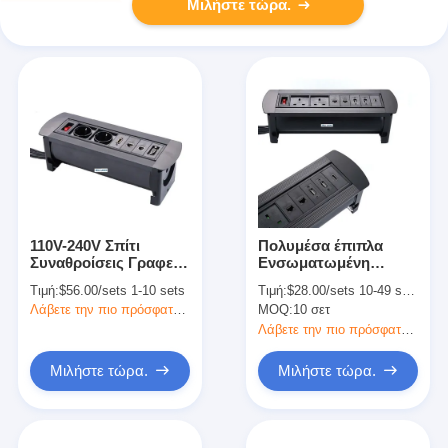
Μιλήστε τώρα.
110V-240V Σπίτι
Πολυμέσα έπιπλα
Συναθροίσεις Γραφείο
Ενσωματωμένη
Στρατηγική Συσκευή
λωρίδα ρεύματος UK
Τιμή:
$56.00/sets 1-10 sets
Τιμή:
$28.00/sets 10-49 sets
Μαύρο ODM
Σημείο για τραπέζι
Λάβετε την πιο πρόσφατη τιμή
MOQ:
10 σετ
συνεδριάσεων
Λάβετε την πιο πρόσφατη τιμή
Μιλήστε τώρα.
Μιλήστε τώρα.