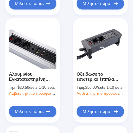
Μιλήστε τώρα.
Μιλήστε τώρα.
Αλουμινίου
Οξείδωσε το
Εγκατατεστημένη
εσωτερικό έπιπλα
λωρίδα έξοδος
Δυναμική λωρίδα Flip
Τιμή:
$20.50/sets 1-10 sets
Τιμή:
$56.00/sets 1-10 sets
επέκταση τραπέζι
Up Outlet Σημείο
Λάβετε την πιο πρόσφατη τιμή
Λάβετε την πιο πρόσφατη τιμή
συνεδριάσεων πρίζα
συνεδριάσεων
ηλεκτρικής ενέργειας
με περιστροφή
Μιλήστε τώρα.
Μιλήστε τώρα.