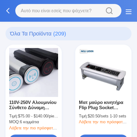
Όλα Τα Προϊόντα
(209)
110V-250V Αλουμινίου
Ματ μαύρο κινητήρα
Σύνθετο Δύναμη
Flip Plug Socket
Ηλεκτρικό Σημείο
Recessed Desk Power
Τιμή:
$75.00 - $140.00/pieces
Τιμή:
$20.50/sets 1-10 sets
Πύργο Πύργο για την
Strip Για ηλεκτρικά
MOQ:
6 κομμάτια
Λάβετε την πιο πρόσφατη τιμή
κουζίνα
γραφείου
Λάβετε την πιο πρόσφατη τιμή