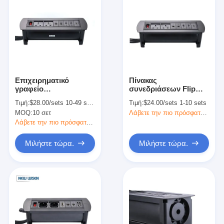
Επιχειρηματικό
Πίνακας
γραφείο
συνεδριάσεων Flip
Εγκατασταθείσες
Πίνακας συνδετήρα
Τιμή:
$28.00/sets 10-49 sets
Τιμή:
$24.00/sets 1-10 sets
πρίζες ρεύματος
σημεία γραφείου
MOQ:
10 σετ
Λάβετε την πιο πρόσφατη τιμή
Μηχανοκίνητο Flip
Επιπλοστάσιο Σημείο
Plug ODM
παροχής ρεύματος
Λάβετε την πιο πρόσφατη τιμή
Μιλήστε τώρα.
Μιλήστε τώρα.
Αρχική Σελίδα
Προϊόντα
Σχετικά με εμάς