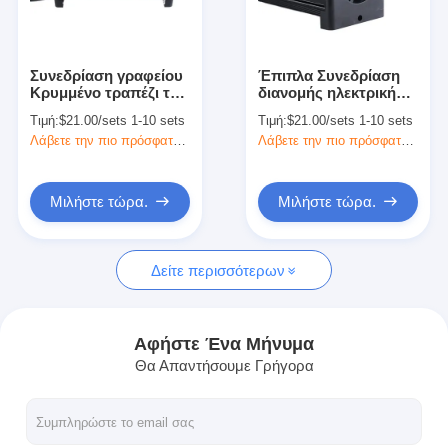
Γύρος εργοστασίων
Ποιοτικός έλεγχος
Συνεδρίαση γραφείου
Έπιπλα Συνεδρίαση
Κρυμμένο τραπέζι της
διανομής ηλεκτρικής
επαφή
αίθουσας
ενέργειας
Τιμή:
$21.00/sets 1-10 sets
Τιμή:
$21.00/sets 1-10 sets
συνεδριάσεων Σημεία
Ενσωματωμένη
Λάβετε την πιο πρόσφατη τιμή
Λάβετε την πιο πρόσφατη τιμή
ηλεκτρικής ενέργειας
λωρίδα ηλεκτρικής
Μιλήστε τώρα.
110V-240V
ενέργειας Γραφείο
εγκατεστημένο OEM
Μιλήστε τώρα.
Μιλήστε τώρα.
Διαδραστικοί πίνακες
Δείτε περισσότερων
Σύστημα διασκέψεων
Ανύψωση οθόνης LCD
Αφήστε Ένα Μήνυμα
Θα Απαντήσουμε Γρήγορα
Επικαιροποιήστε την οθόνη.
Εμφανισμένη πρίζα γραφείου