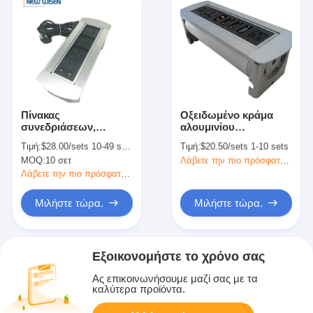
Πίνακας
Οξειδωμένο κράμα
συνεδριάσεων,
αλουμινίου
διακόπτης, κουτί
Ενσωματωμένη
Τιμή:
$28.00/sets 10-49 sets
Τιμή:
$20.50/sets 1-10 sets
υποδομής USB VGA
γραμμή ηλεκτρικής
MOQ:
10 σετ
Λάβετε την πιο πρόσφατη τιμή
RJ45
ενέργειας γραφείου
USB έξοδος γραμμή
Λάβετε την πιο πρόσφατη τιμή
πρίζας για γραφείο
Μιλήστε τώρα.
Μιλήστε τώρα.
Εξοικονομήστε το χρόνο σας
Ας επικοινωνήσουμε μαζί σας με τα
καλύτερα προϊόντα.