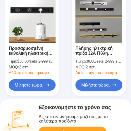
Προσαρμοσμένη
Πλήρης ηλεκτρική
καθολική ηλεκτρική
πρίζα 32A Πύλη
πρίζα Καλύτερος
τροχιάς ισχύος για
Τιμή:
$38.88/sets 2-999 sets
Τιμή:
$38.88/sets 2-999 sets
πολυλειτουργικός
τοίχο και πύλη πύλης
MOQ:
2 σετ
MOQ:
2 σετ
διακόπτης
Λάβετε την πιο πρόσφατη τιμή
Λάβετε την πιο πρόσφατη τιμή
Μιλήστε τώρα.
Μιλήστε τώρα.
Εξοικονομήστε το χρόνο σας
Ας επικοινωνήσουμε μαζί σας με τα
καλύτερα προϊόντα.