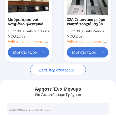
Γύρος εργοστασίων
Ποιοτικός έλεγχος
Μαύρο/πράσινο/
32A Σημαντικό ρεύμα
ασημένιο ηλεκτρικό
κινητή τροχιά ισχύος
επαφή
ρεύμα Ηλεκτρική
πρίζας με 8000W
Τιμή:
$38.88/sets >=10 sets
Τιμή:
$38.88/sets 2-999 sets
πρίζα ηλεκτρικής
μέγιστη ισχύς σε
MOQ:
10 σετ
MOQ:
2 σετ
ενέργειας με καθολική
κράμα αλουμινίου
Μιλήστε τώρα.
εναλλασσόμενη
Λάβετε την πιο πρόσφατη τιμή
Λάβετε την πιο πρόσφατη τιμή
μονάδα
Μιλήστε τώρα.
Μιλήστε τώρα.
Διαδραστικοί πίνακες
Δείτε περισσότερων
Σύστημα διασκέψεων
Ανύψωση οθόνης LCD
Αφήστε Ένα Μήνυμα
Θα Απαντήσουμε Γρήγορα
Επικαιροποιήστε την οθόνη.
Εμφανισμένη πρίζα γραφείου