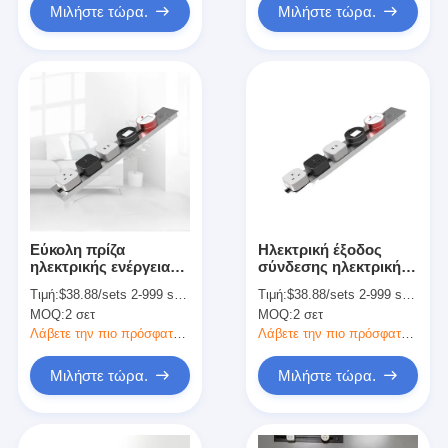
Μιλήστε τώρα.
Μιλήστε τώρα.
Εύκολη πρίζα
Ηλεκτρική έξοδος
ηλεκτρικής ενέργειας
σύνδεσης ηλεκτρικής
πολλαπλών οδών για
πρίζας με σύστημα
Τιμή:
$38.88/sets 2-999 sets
Τιμή:
$38.88/sets 2-999 sets
τυποποιημένους
διαχείρισης τροχιάς
MOQ:
2 σετ
MOQ:
2 σετ
σταθμούς γείωσης
Grommet δεδομένων
Λάβετε την πιο πρόσφατη τιμή
Λάβετε την πιο πρόσφατη τιμή
Μιλήστε τώρα.
Μιλήστε τώρα.