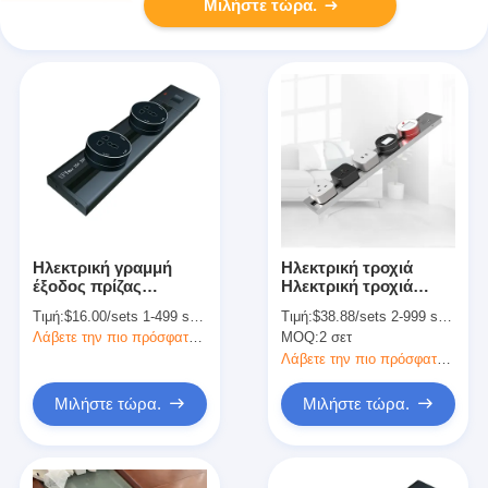
Μιλήστε τώρα.
Ηλεκτρική γραμμή
Ηλεκτρική τροχιά
έξοδος πρίζας
Ηλεκτρική τροχιά
σύστημα GSS πίνακας
Ηλεκτρική τροχιά
Τιμή:
$16.00/sets 1-499 sets
Τιμή:
$38.88/sets 2-999 sets
πρίζας πρίζας
Ηλεκτρική τροχιά
Λάβετε την πιο πρόσφατη τιμή
MOQ:
2 σετ
φόρτισης ισχύος
Ηλεκτρική τροχιά
πρότυπο γείωση 0,8M
Λάβετε την πιο πρόσφατη τιμή
Μιλήστε τώρα.
Μιλήστε τώρα.