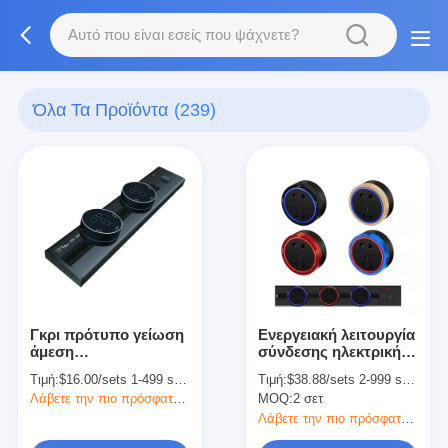
Όλα Τα Προϊόντα
(239)
Γκρι πρότυπο γείωση
Ενεργειακή λειτουργία
άμεση
σύνδεσης ηλεκτρικής
αναποδογυρισμένη
πρίζας Ηλεκτρική
Τιμή:
$16.00/sets 1-499 sets
Τιμή:
$38.88/sets 2-999 sets
πρίζα βελονίζουσα
λειτουργία σύνδεσης
Λάβετε την πιο πρόσφατη τιμή
MOQ:
2 σετ
τροχιά πρίζα ρεύματος
ηλεκτρικής πρίζας με
32A ονομαστικό ρεύμα
Λάβετε την πιο πρόσφατη τιμή