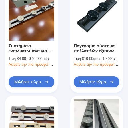
Συστήματα
Παγκόσμιο σύστημα
ενσωματωμένα για
πολλαπλών έξυπνων
έξυπνη τροχιά
γραφείων ηλεκτρικής
Τιμή:
$4.00 - $40.00/sets
Τιμή:
$16.00/sets 1-499 sets
ηλεκτρικής ενέργειας
τροχιάς ηλεκτρικής
Λάβετε την πιο πρόσφατη τιμή
Λάβετε την πιο πρόσφατη τιμή
γραφείου με έξοδο 5V
ενέργειας με λευκό
2.1A και πιστοποίηση
σιδηρόδρομο
CE
Μιλήστε τώρα.
Μιλήστε τώρα.
Αρχική Σελίδα
Προϊόντα
Σχετικά με εμάς