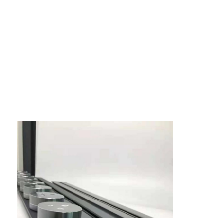
Εναρμονισμένη λωρίδα ρεύματος
Σημείο επέκτασης
Πύργος πλέκτης πρίζες
Κουτί υποδομής τραπέζι συνεδριάσεων
Υδραυλική πρίζα
Στρίβουσα πρίζα
έξοδος δύναμης γραφείων
Τρακ Σόκετ
Δυναμική λωρίδα για τοποθέτηση σε τραπέζι
Επενδυμένη έξοδος γραφείου