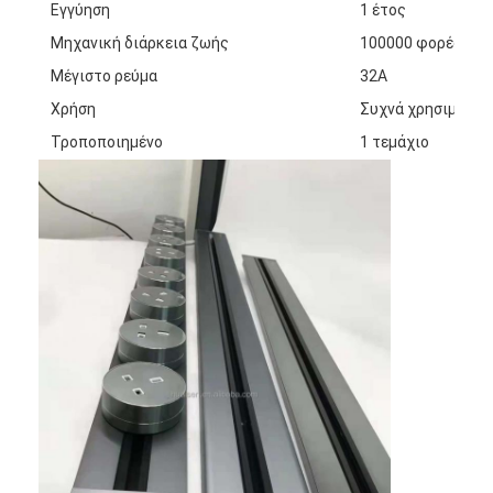
Εγγύηση
1 έτος
Μηχανική διάρκεια ζωής
100000 φορές
Μέγιστο ρεύμα
32Α
Χρήση
Συχνά χρησιμοποι
Τροποποιημένο
1 τεμάχιο
Αρχική Σελίδα
Προϊόντα
Σχετικά με εμάς