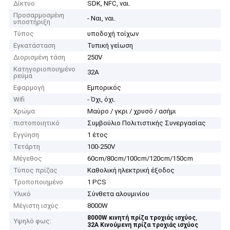
Δίκτυο
SDK, NFC, ναι.
Προσαρμοσμένη
- Ναι, ναι.
υποστήριξη
Τύπος
υποδοχή τοίχων
Εγκατάσταση
Τυπική γείωση
Διορισμένη τάση
250V
Κατηγοριοποιημένο
32Α
ρεύμα
Εφαρμογή
Εμπορικός
Wifi
- Όχι, όχι.
Χρώμα
Μαύρο / γκρι / χρυσό / ασήμι
πιστοποιητικό
Συμβούλιο Πολιτιστικής Συνεργασίας
Εγγύηση
1 έτος
Τετάρτη
100-250V
Μέγεθος
60cm/80cm/100cm/120cm/150cm
Τύπος πρίζας
Καθολική ηλεκτρική έξοδος
Τροποποιημένο
1 PCS
Υλικό
Σύνθετα αλουμινίου
Μέγιστη ισχύς
8000W
,
8000W κινητή πρίζα τροχιάς ισχύος
Υψηλό φως:
32Α Κινούμενη πρίζα τροχιάς ισχύος