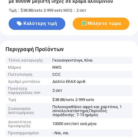
με 8000W μέγιστη ισχύς σε κράμα αλουμινίου
Τιμή：$38.88/sets 2-999 sets
MOQ：2 σετ
Καλύτερη τιμή
Μιλήστε τώρα.
Περιγραφή Προϊόντων
Τόπος καταγωγής
Γκουανγκντόνγκ, Κίνα
Μάρκα
NWS
Πιστοποίηση
CCC
Αριθμό μοντέλου
Δελτίο ΕΚΑΧ αριθ.
Ποσότητα
2 σετ
παραγγελίας min
Τιμή
$38.88/sets 2-999 sets
Πολυουρεθάνιο αφρό και χαρτόνια, 1
Συσκευασία
σύνολο/κατάστημα,Περίοδος
λεπτομέρειες
παράδοσης: 7-15 ημέρες
Δυνατότητα
10000 σετ/σετ ανά μήνα
προσφοράς
Προσαρμοσμένο
- Ναι, ναι.