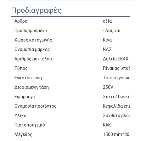
Προδιαγραφές
Άρθρο
αξία
Προσαρμοσμένο
- Ναι, ναι.
Χώρος καταγωγής
Κίνα
Ονομασία μάρκας
ΝΔΣ
Αριθμός μοντέλου
Δελτίο ΕΚΑΧ αριθ.
Τύπος
Πίνακας υποδομή
Εγκατάσταση
Τυπική γείωση
Διορισμένη τάση
250V
Εφαρμογή
Σπίτι / Γενική χρή
Ονομασία προϊόντος
Κεφαλίδα επέκτα
Υλικό
Σύνθετα αλουμινί
Πιστοποιητικό
ΚΑΚ
Μέγεθος
1500 mm*80 mm*