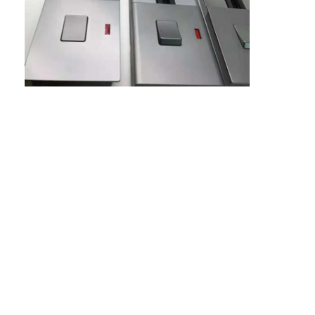
Γύρος εργοστασίων
Ποιοτικός έλεγχος
επαφή
Μιλήστε τώρα.
Διαδραστικοί πίνακες
Σύστημα διασκέψεων
Ανύψωση οθόνης LCD
Επικαιροποιήστε την οθόνη.
Εμφανισμένη πρίζα γραφείου