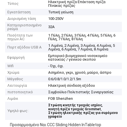
Ηλεκτρική πρίζα Επέκταση πρίζα
Τύπος
Πίνακας πρίζας
Εγκατάσταση
Τυπική γείωση
Διορισμένη τάση
100-250V
Κατηγοριοποιημένο
32Α
ρεύμα
Ποσότητα των
1 Πύλη, 2 Πύλη, 3 Πύλη, 4 Πύλη, 5 Πύλη, 6
πηγών AC
Πύλη, 7 Πύλη, 8 Πύλη
1 Λιμένα, 2 Λιμένα, 3 Λιμένα, 4 Λιμένα, 5
Πορτ εξόδου USB A
Λιμένα, 6 Λιμένα, 7 Λιμένα, 8 Λιμένα
Εμπορικό βιομηχανικό νοσοκομείο
Εφαρμογή
κατοικίας / γενικού σκοπού
Wifi
- Όχι, όχι.
Χρώμα
Ασημένιο, γκρι, χρυσό, μαύρο, άσπρο
Μέγεθος
0.6/0.8/1.0/1.2/1.5m
Λειτουργία
Ηλεκτρική σύνδεση εξόδου
πιστοποιητικό
Συμβούλιο Πολιτιστικής Συνεργασίας
Λιμάνι
FOB Shenzhen
,
Στρώση κινητής τροχιάς ισχύος
,
κινητή πρίζα τροχιάς Grommet
Υψηλό φως:
Στρώση ηλεκτρικής πρίζας για συρόμενο
γραφείο
Προσαρμοσμένο Ναι CCC Sliding Hidden InTabletop