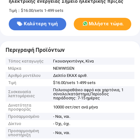
ηλεκτρικής ενέργειας Σημείο ηλεκτρικής πρίζας
Τιμή：$16.00/sets 1-499 sets
Καλύτερη τιμή
Μιλήστε τώρα.
Περιγραφή Προϊόντων
Τόπος καταγωγής
Γκουανγκντόνγκ, Κίνα
Μάρκα
NEWWISEN
Αριθμό μοντέλου
Δελτίο ΕΚΑΧ αριθ.
Τιμή
$16.00/sets 1-499 sets
Πολυουρεθάνιο αφρό και χαρτόνια, 1
Συσκευασία
σύνολο/κατάστημα,Περίοδος
λεπτομέρειες
παράδοσης: 7-15 ημέρες
Δυνατότητα
10000 σετ/σετ ανά μήνα
προσφοράς
Προσαρμοσμένο
- Ναι, ναι.
Δίκτυο
- Όχι, όχι.
Προσαρμοσμένη
- Ναι, ναι.
υποστήριξη