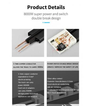
Εναρμονισμένη λωρίδα ρεύματος
Σημείο επέκτασης
Πύργος πλέκτης πρίζες
Κουτί υποδομής τραπέζι συνεδριάσεων
Υδραυλική πρίζα
Στρίβουσα πρίζα
έξοδος δύναμης γραφείων
Τρακ Σόκετ
Δυναμική λωρίδα για τοποθέτηση σε τραπέζι
Επενδυμένη έξοδος γραφείου