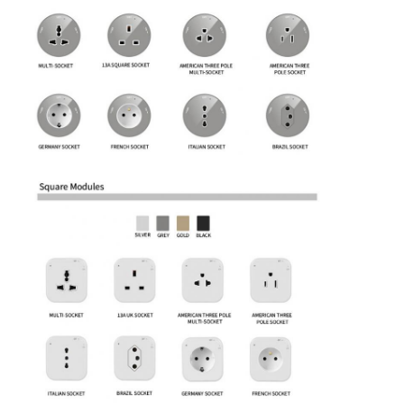
Γύρος εργοστασίων
Ποιοτικός έλεγχος
επαφή
Μιλήστε τώρα.
Διαδραστικοί πίνακες
Σύστημα διασκέψεων
Ανύψωση οθόνης LCD
Επικαιροποιήστε την οθόνη.
Εμφανισμένη πρίζα γραφείου