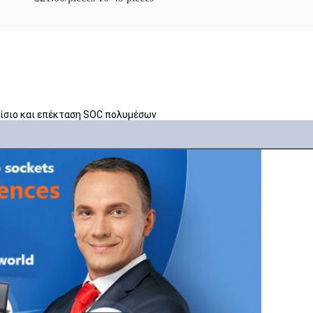
ίσιο και επέκταση SOC πολυμέσων