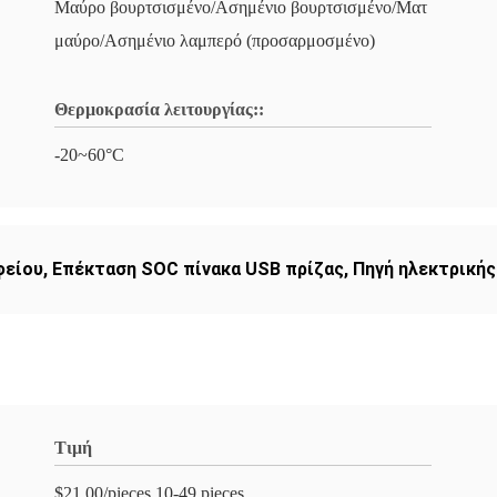
Μαύρο βουρτσισμένο/Ασημένιο βουρτσισμένο/Ματ
μαύρο/Ασημένιο λαμπερό (προσαρμοσμένο)
Θερμοκρασία λειτουργίας::
-20~60°C
φείου
,
Επέκταση SOC πίνακα USB πρίζας
,
Πηγή ηλεκτρικής
Τιμή
$21.00/pieces 10-49 pieces