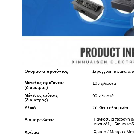
Ονομασία προϊόντος
Στρογγυλή πίνακα υπ
Μέγεθος προϊόντος
105 χιλιοστά
(διάμετρος)
Μέγεθος τρύπας
90 χιλιοστά
(διάμετρος)
Υλικό
Σύνθετα αλουμινίου
Παγκόσμια παροχή εν
Διαμορφώσεις
Δίκτυο*1,1.5m καλώδι
Χρυσό / Μαύρο / Ματ
Χρώμα