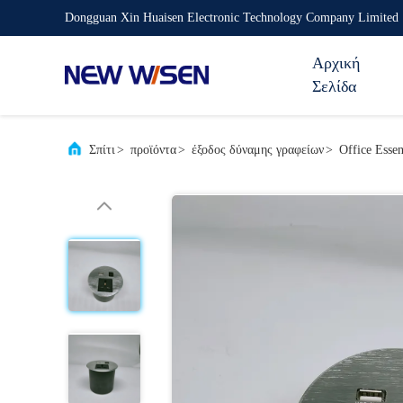
Dongguan Xin Huaisen Electronic Technology Company Limited
Αρχική
Σελίδα
Σπίτι
>
προϊόντα
>
έξοδος δύναμης γραφείων
>
Office Esse