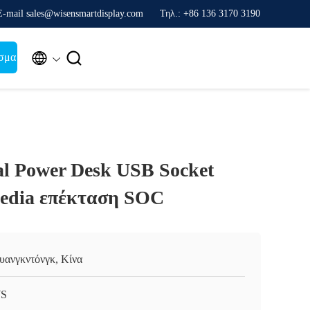
Ε-mail sales@wisensmartdisplay.com
Τηλ.: +86 136 3170 3190


σμα
ial Power Desk USB Socket
media επέκταση SOC
υανγκντόνγκ, Κίνα
S