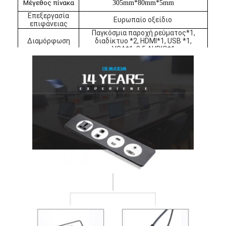
Μέγεθος πίνακα
305mm*80mm*5mm
Γύρος εργοστασίων
Επεξεργασία
Ευρωπαίο οξείδιο
επιφάνειας
Ποιοτικός έλεγχος
Παγκόσμια παροχή ρεύματος*1,
Διαμόρφωση
διαδίκτυο *2, HDMI*1, USB *1,
VGA*1, 3.5 AUDIO*1
επαφή
Μιλήστε τώρα.
Διαδραστικοί πίνακες
Σύστημα διασκέψεων
Ανύψωση οθόνης LCD
Επικαιροποιήστε την οθόνη.
Εμφανισμένη πρίζα γραφείου