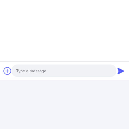
Photo
Video Call
Audio Call