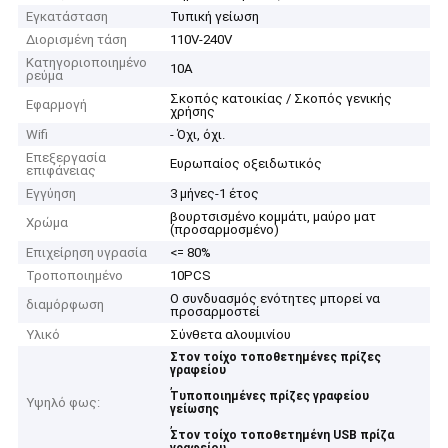
Εγκατάσταση
Τυπική γείωση
Διορισμένη τάση
110V-240V
Κατηγοριοποιημένο
10Α
ρεύμα
Σκοπός κατοικίας / Σκοπός γενικής
Εφαρμογή
χρήσης
Wifi
- Όχι, όχι.
Επεξεργασία
Ευρωπαίος οξειδωτικός
επιφάνειας
Εγγύηση
3 μήνες-1 έτος
βουρτσισμένο κομμάτι, μαύρο ματ
Χρώμα
(προσαρμοσμένο)
Επιχείρηση υγρασία
<= 80%
Τροποποιημένο
10PCS
Ο συνδυασμός ενότητες μπορεί να
διαμόρφωση
προσαρμοστεί
Υλικό
Σύνθετα αλουμινίου
Στον τοίχο τοποθετημένες πρίζες
γραφείου
,
Τυποποιημένες πρίζες γραφείου
Υψηλό φως:
γείωσης
,
Στον τοίχο τοποθετημένη USB πρίζα