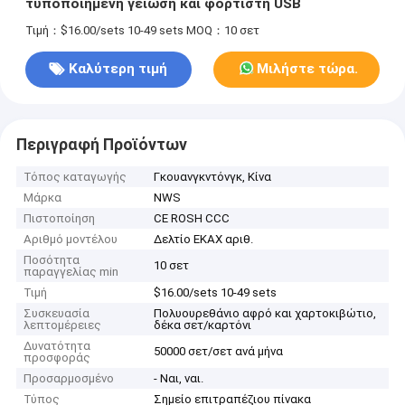
τυποποιημένη γείωση και φορτιστή USB
Τιμή：$16.00/sets 10-49 sets
MOQ：10 σετ
Καλύτερη τιμή
Μιλήστε τώρα.
Περιγραφή Προϊόντων
Τόπος καταγωγής
Γκουανγκντόνγκ, Κίνα
Μάρκα
NWS
Πιστοποίηση
CE ROSH CCC
Αριθμό μοντέλου
Δελτίο ΕΚΑΧ αριθ.
Ποσότητα
10 σετ
παραγγελίας min
Τιμή
$16.00/sets 10-49 sets
Συσκευασία
Πολυουρεθάνιο αφρό και χαρτοκιβώτιο,
λεπτομέρειες
δέκα σετ/καρτόνι
Δυνατότητα
50000 σετ/σετ ανά μήνα
προσφοράς
Προσαρμοσμένο
- Ναι, ναι.
Τύπος
Σημείο επιτραπέζιου πίνακα