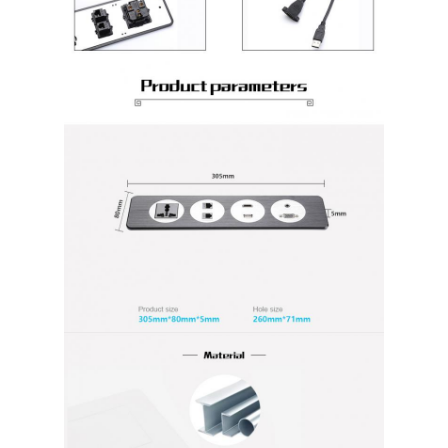
Εναρμονισμένη λωρίδα ρεύματος
Σημείο επέκτασης
Πύργος πλέκτης πρίζες
Κουτί υποδομής τραπέζι συνεδριάσεων
Υδραυλική πρίζα
Στρίβουσα πρίζα
έξοδος δύναμης γραφείων
Τρακ Σόκετ
Δυναμική λωρίδα για τοποθέτηση σε τραπέζι
Επενδυμένη έξοδος γραφείου