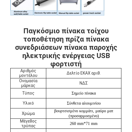
Παγκόσμιο πίνακα τοίχου
τοποθέτηση πρίζα πίνακα
συνεδριάσεων πίνακα παροχής
ηλεκτρικής ενέργειας USB
φορτιστή
Αριθμός
Δελτίο ΕΚΑΧ αριθ.
μοντέλου
Ονομασία
ΝΔΣ
μάρκας
Τύπος
Σημείο πίνακα
Αρχική Σελίδα
Υλικό
Σύνθετα αλουμινίου
βουρτσισμένο κομμάτι, μαύρο ματ
Προϊόντα
Χρώμα
(προσαρμοσμένο)
Μέγεθος
260 mm*71 mm
Σχετικά με εμάς
τρύπας