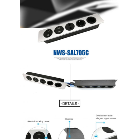
Γύρος εργοστασίων
Ποιοτικός έλεγχος
επαφή
Μιλήστε τώρα.
Διαδραστικοί πίνακες
Σύστημα διασκέψεων
Ανύψωση οθόνης LCD
Επικαιροποιήστε την οθόνη.
Εμφανισμένη πρίζα γραφείου