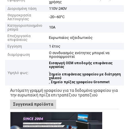
χρήσης
Διορισμένη τάση
110V-240V
Θερμοκρασία
-20~60°C
λειτουργίας
Κατηγοριοποιημένο
10Α
ρεύμα
Επεξεργασία
Ευρωπαίος οξειδωτικός
επιφάνειας
Εγγύηση
1 έτος
Ο συνδυασμός ενότητες μπορεί να
διαμόρφωση
προσαρμοστεί
Εισαγωγή OEM υποδομής επιφάνειας
εργασίας
,
Υψηλό φως:
Σημείο επιφάνειας γραφείου με διάτρηση
χαλκού
,
Σημείο πρίζας γραφείου Grommet
Αυτόματη γραμμή γραφείου για τα δεδομένα γραφείου για
την ευρωπαϊκή πρίζα επιτραπέζιου τραπεζιού
Συγγενικά προϊόντα