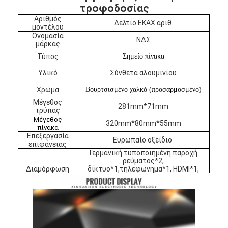
τροφοδοσίας
Αριθμός
Δελτίο ΕΚΑΧ αριθ.
μοντέλου
Ονομασία
ΝΔΣ
μάρκας
Τύπος
Σημείο πίνακα
Υλικό
Σύνθετα αλουμινίου
Χρώμα
Βουρτσισμένο χαλκό (προσαρμοσμένο)
Μέγεθος
281mm*71mm
τρύπας
Μέγεθος
320mm*80mm*55mm
πίνακα
Επεξεργασία
Ευρωπαίο οξείδιο
επιφάνειας
Γερμανική τυποποιημένη παροχή
ρεύματος*2,
Διαμόρφωση
δίκτυο*1,τηλεφώνημα*1, HDMI*1,
Αρχική Σελίδα
USB*1, VGA*1, 3.5
AUDIO*1
(προσαρμοσμένο)
Προϊόντα
Σχετικά με εμάς