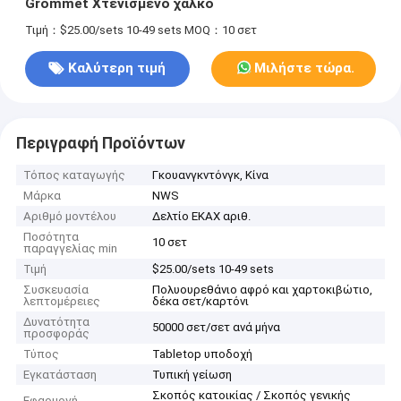
Grommet Χτενισμένο χαλκό
Τιμή：$25.00/sets 10-49 sets
MOQ：10 σετ
Καλύτερη τιμή
Μιλήστε τώρα.
Περιγραφή Προϊόντων
Τόπος καταγωγής
Γκουανγκντόνγκ, Κίνα
Μάρκα
NWS
Αριθμό μοντέλου
Δελτίο ΕΚΑΧ αριθ.
Ποσότητα
10 σετ
παραγγελίας min
Τιμή
$25.00/sets 10-49 sets
Συσκευασία
Πολυουρεθάνιο αφρό και χαρτοκιβώτιο,
λεπτομέρειες
δέκα σετ/καρτόνι
Δυνατότητα
50000 σετ/σετ ανά μήνα
προσφοράς
Τύπος
Tabletop υποδοχή
Εγκατάσταση
Τυπική γείωση
Σκοπός κατοικίας / Σκοπός γενικής
Εφαρμογή