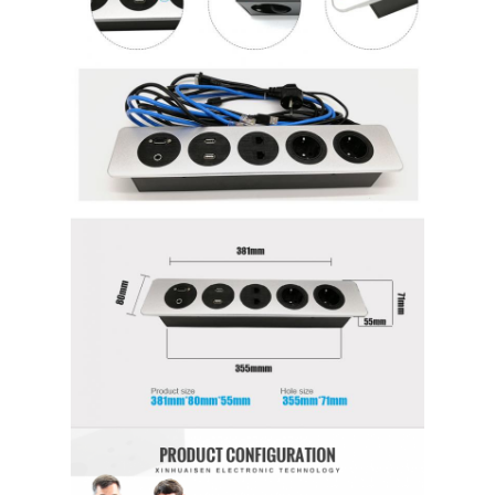
Εναρμονισμένη λωρίδα ρεύματος
Σημείο επέκτασης
Πύργος πλέκτης πρίζες
Κουτί υποδομής τραπέζι συνεδριάσεων
Υδραυλική πρίζα
Στρίβουσα πρίζα
έξοδος δύναμης γραφείων
Τρακ Σόκετ
Δυναμική λωρίδα για τοποθέτηση σε τραπέζι
Επενδυμένη έξοδος γραφείου