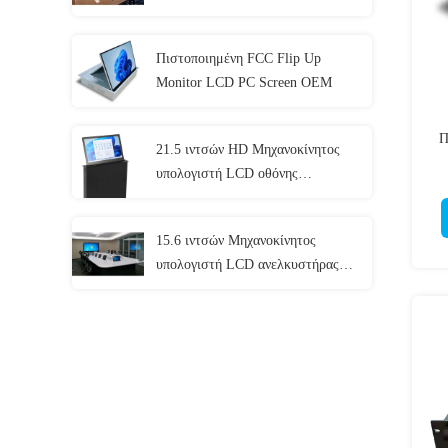
Αίθουσα συνεδριάσεων 1920x1080
Πιστοποιημένη FCC Flip Up
Monitor LCD PC Screen OEM
Π
21.5 ιντσών HD Μηχανοκίνητος
υπολογιστή LCD οθόνης
ανελκυστήρα για συνέδριο
15.6 ιντσών Μηχανοκίνητος
υπολογιστή LCD ανελκυστήρας
οθόνης για σύστημα συσκέψεων
χωρίς χαρτί