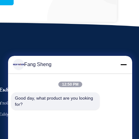
Fang Sheng
12:50 PM
Εκδηλώσεις
Αίτημα Ένα απόσπασμα
Good day, what product are you looking 
Υποθέσεις
for?
Τηλ.: +86 136 3170 3190
Ειδήσεις



