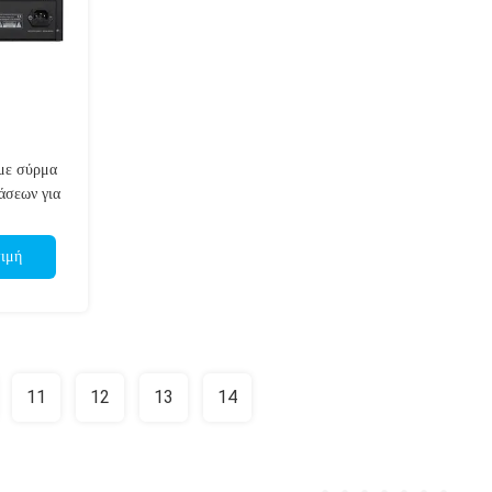
με σύρμα
άσεων για
συζητήσεις
τιμή
11
12
13
14