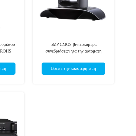
κροφώνου
5MP CMOS βιντεοκάμερα
α ROHS
συνεδριάσεων για την αυτόματη
παρακολούθηση εξ αποστάσεως
συνεδριάσεων
τιμή
Βρείτε την καλύτερη τιμή