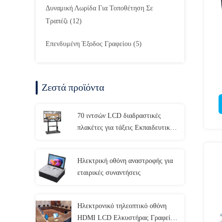
Δυναμική Λωρίδα Για Τοποθέτηση Σε
Τραπέζι
(12)
Επενδυμένη Έξοδος Γραφείου
(5)
Ζεστά προϊόντα
70 ιντσών LCD διαδραστικές
πλακέτες για τάξεις Εκπαιδευτικοί
Ψηφιακή whiteboard οθόνη αφής
Ηλεκτρική οθόνη αναστροφής για
εταιρικές συναντήσεις
Ηλεκτρονικό τηλεοπτικό οθόνη
HDMI LCD Ελκυστήρας Γραφείο