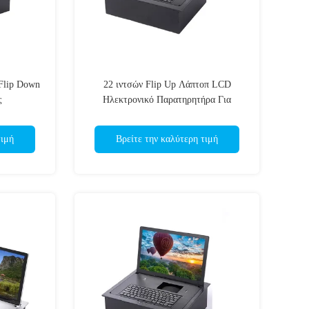
Flip Down
22 ιντσών Flip Up Λάπτοπ LCD
ς
Ηλεκτρονικό Παρατηρητήρα Για
Δωμάτιο Συνεδριάσεων
τιμή
Βρείτε την καλύτερη τιμή