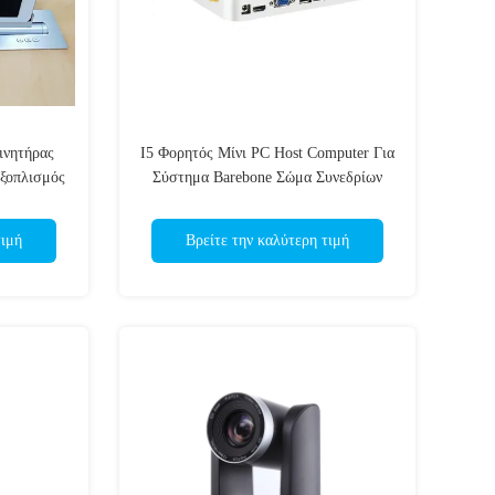
κινητήρας
I5 Φορητός Μίνι PC Host Computer Για
ξοπλισμός
Σύστημα Barebone Σώμα Συνεδρίων
εων
τιμή
Βρείτε την καλύτερη τιμή