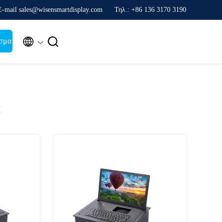
Ε-mail sales@wisensmartdisplay.com
Τηλ.: +86 136 3170 3190


σμα
α