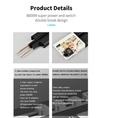
Εναρμονισμένη λωρίδα ρεύματος
Σημείο επέκτασης
Πύργος πλέκτης πρίζες
Κουτί υποδομής τραπέζι συνεδριάσεων
Υδραυλική πρίζα
Στρίβουσα πρίζα
έξοδος δύναμης γραφείων
Τρακ Σόκετ
Δυναμική λωρίδα για τοποθέτηση σε τραπέζι
Επενδυμένη έξοδος γραφείου