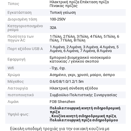
Ηλεκτρική πρίζα Επέκταση πρίζα
Τύπος
Πίνακας πρίζας
Εγκατάσταση
Τυπική γείωση
Διορισμένη τάση
100-250V
Κατηγοριοποιημένο
32Α
ρεύμα
Ποσότητα των
1 Πύλη, 2 Πύλη, 3 Πύλη, 4 Πύλη, 5 Πύλη, 6
πηγών AC
Πύλη, 7 Πύλη, 8 Πύλη
1 Λιμένα, 2 Λιμένα, 3 Λιμένα, 4 Λιμένα, 5
Πορτ εξόδου USB A
Λιμένα, 6 Λιμένα, 7 Λιμένα, 8 Λιμένα
Εμπορικό βιομηχανικό νοσοκομείο
Εφαρμογή
κατοικίας / γενικού σκοπού
Wifi
- Όχι, όχι.
Χρώμα
Ασημένιο, γκρι, χρυσό, μαύρο, άσπρο
Μέγεθος
0.6/0.8/1.0/1.2/1.5m
Λειτουργία
Ηλεκτρική σύνδεση εξόδου
πιστοποιητικό
Συμβούλιο Πολιτιστικής Συνεργασίας
Λιμάνι
FOB Shenzhen
Πολυλειτουργική κινητή σιδηροδρομική
πρίζα
Υψηλό φως:
,
,
Κουζίνα κινητή σιδηροδρομική πρίζα
Πολυλειτουργική πρίζα σιδηροδρόμου
Εύκολη υποδομή τροχιάς για την οικιακή κουζίνα με