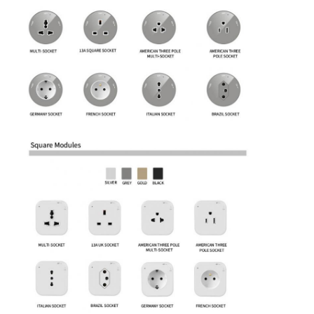
Γύρος εργοστασίων
Ποιοτικός έλεγχος
επαφή
Μιλήστε τώρα.
Διαδραστικοί πίνακες
Σύστημα διασκέψεων
Ανύψωση οθόνης LCD
Επικαιροποιήστε την οθόνη.
Εμφανισμένη πρίζα γραφείου