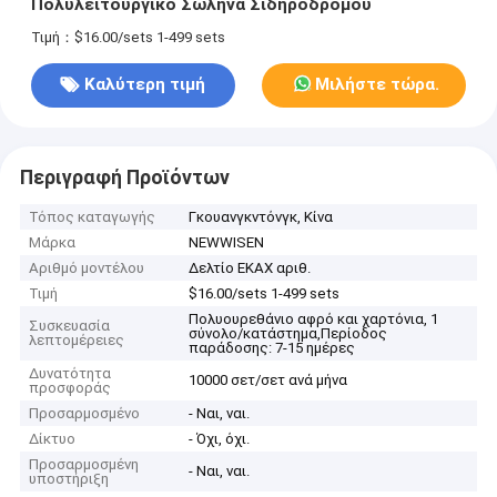
Πολυλειτουργικό Σωλήνα Σιδηροδρόμου
Τιμή：$16.00/sets 1-499 sets
Καλύτερη τιμή
Μιλήστε τώρα.
Περιγραφή Προϊόντων
Τόπος καταγωγής
Γκουανγκντόνγκ, Κίνα
Μάρκα
NEWWISEN
Αριθμό μοντέλου
Δελτίο ΕΚΑΧ αριθ.
Τιμή
$16.00/sets 1-499 sets
Πολυουρεθάνιο αφρό και χαρτόνια, 1
Συσκευασία
σύνολο/κατάστημα,Περίοδος
λεπτομέρειες
παράδοσης: 7-15 ημέρες
Δυνατότητα
10000 σετ/σετ ανά μήνα
προσφοράς
Προσαρμοσμένο
- Ναι, ναι.
Δίκτυο
- Όχι, όχι.
Προσαρμοσμένη
- Ναι, ναι.
υποστήριξη